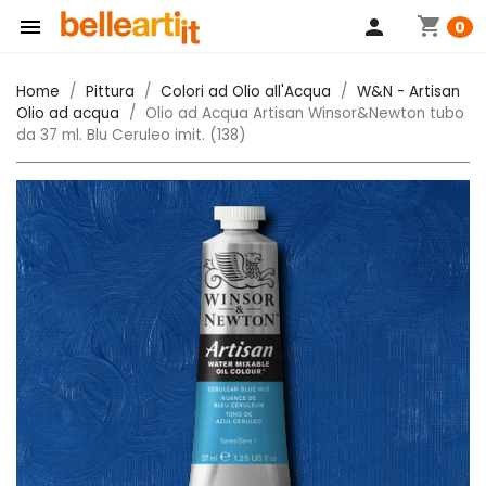
shopping_cart

person
0
Home
Pittura
Colori ad Olio all'Acqua
W&N - Artisan
Olio ad acqua
Olio ad Acqua Artisan Winsor&Newton tubo
da 37 ml. Blu Ceruleo imit. (138)