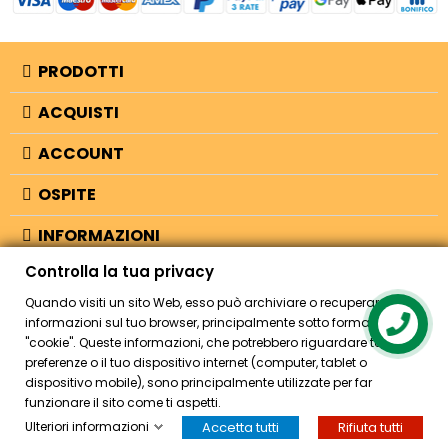
PRODOTTI
ACQUISTI
ACCOUNT
OSPITE
INFORMAZIONI
Controlla la tua privacy
NEGOZIO
Quando visiti un sito Web, esso può archiviare o recuperare
informazioni sul tuo browser, principalmente sotto forma di
"cookie". Queste informazioni, che potrebbero riguardare te, le tue
© 2026 - Bellearti.it -
credits
preferenze o il tuo dispositivo internet (computer, tablet o
dispositivo mobile), sono principalmente utilizzate per far
funzionare il sito come ti aspetti.
Ulteriori informazioni
Accetta tutti
Rifiuta tutti
HOME
ACCOUNT
CASSA
CERCA