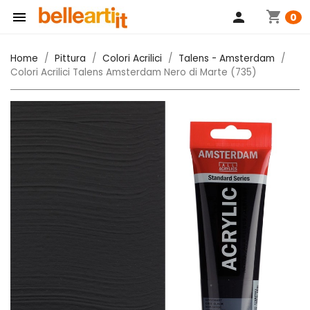
shopping_cart

person
0
Home
Pittura
Colori Acrilici
Talens - Amsterdam
Colori Acrilici Talens Amsterdam Nero di Marte (735)