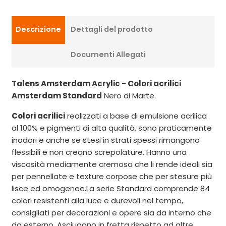
Descrizione
Dettagli del prodotto
Documenti Allegati
Talens Amsterdam Acrylic - Colori acrilici
Amsterdam Standard
Nero di Marte.
Colori acrilici
realizzati a base di emulsione acrilica
al 100% e pigmenti di alta qualità, sono praticamente
inodori e anche se stesi in strati spessi rimangono
flessibili e non creano screpolature. Hanno una
viscosità mediamente cremosa che li rende ideali sia
per pennellate e texture corpose che per stesure più
lisce ed omogenee.La serie Standard comprende 84
colori resistenti alla luce e durevoli nel tempo,
consigliati per decorazioni e opere sia da interno che
da esterno. Asciugano in fretta rispetto ad altre