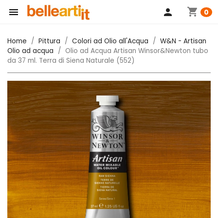
shopping_cart

person
0
Home
Pittura
Colori ad Olio all'Acqua
W&N - Artisan
Olio ad acqua
Olio ad Acqua Artisan Winsor&Newton tubo
da 37 ml. Terra di Siena Naturale (552)