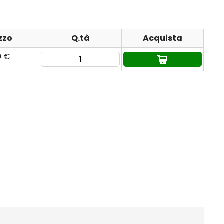
zzo
Q.tà
Acquista
0 €