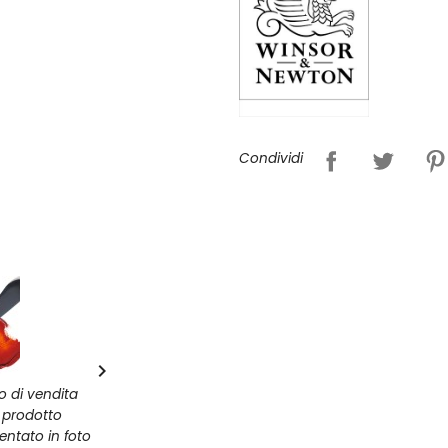
Condividi

zo di vendita
l prodotto
entato in foto