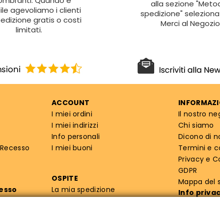
ombranti. Quando è
alla sezione "Metod
ile agevoliamo i clienti
spedizione" seleziona 
edizione gratis o costi
Merci al Negozio
limitati.
ACCOUNT
INFORMAZI
I miei ordini
Il nostro ne
I miei indirizzi
Chi siamo
Info personali
Dicono di n
 Recesso
I miei buoni
Termini e c
Privacy e C
GDPR
OSPITE
Mappa del s
cesso
La mia spedizione
Info priva