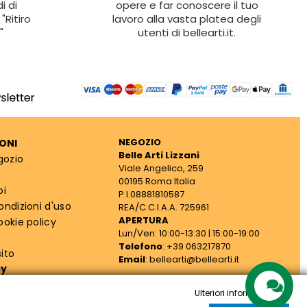
i di
opere e far conoscere il tuo
"Ritiro
lavoro alla vasta platea degli
"
utenti di bellearti.it.
NEGOZIO
ONI
Belle Arti Lizzani
gozio
Viale Angelico, 259
00195 Roma Italia
oi
P.I.08881810587
ondizioni d'uso
REA/C.C.I.A.A. 725961
APERTURA
ookie policy
Lun/Ven: 10:00-13:30 | 15:00-19:00
Telefono
: +39 063217870
ito
Email
: bellearti@bellearti.it
cy
Ulteriori informazioni
Contattaci