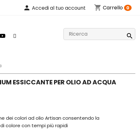
shopping_cart
person
Carrello
Accedi al tuo account
0

a
IUM ESSICCANTE PER OLIO AD ACQUA
ne dei colori ad olio Artisan consentendo la
 di colore con tempi più rapidi