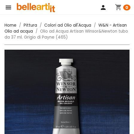
shopping_cart

person
0
Home
Pittura
Colori ad Olio all'Acqua
W&N - Artisan
Olio ad acqua
Olio ad Acqua Artisan Winsor&Newton tubo
da 37 ml. Grigio di Payne (465)