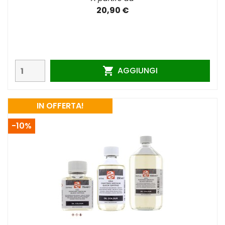
20,90 €
AGGIUNGI

IN OFFERTA!
-10%