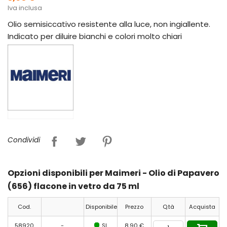
Iva inclusa
Olio semisiccativo resistente alla luce, non ingiallente.
Indicato per diluire bianchi e colori molto chiari
Condividi
Opzioni disponibili per Maimeri - Olio di Papavero
(656) flacone in vetro da 75 ml
Cod.
Disponibile
Prezzo
Q.tà
Acquista
58920
-
SI
8,90 €