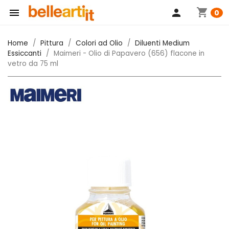
shopping_cart

person
0
Home
Pittura
Colori ad Olio
Diluenti Medium
Essiccanti
Maimeri - Olio di Papavero (656) flacone in
vetro da 75 ml