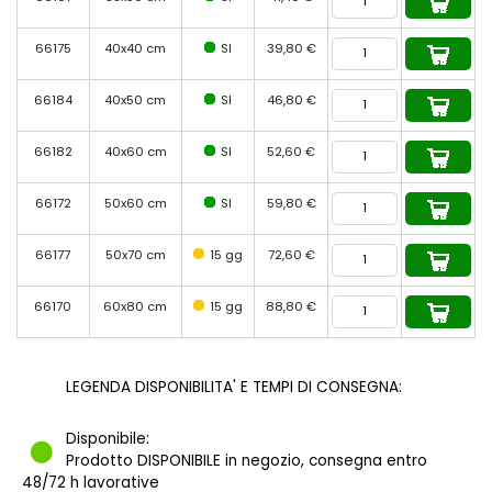
66175
40x40 cm
SI
39,80 €
66184
40x50 cm
SI
46,80 €
66182
40x60 cm
SI
52,60 €
66172
50x60 cm
SI
59,80 €
66177
50x70 cm
15 gg
72,60 €
66170
60x80 cm
15 gg
88,80 €
LEGENDA DISPONIBILITA' E TEMPI DI CONSEGNA:
Disponibile:
Prodotto DISPONIBILE in negozio, consegna entro
48/72 h lavorative