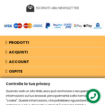
ISCRIVITI alla NEWSLETTER
PRODOTTI
ACQUISTI
ACCOUNT
OSPITE
INFORMAZIONI
Controlla la tua privacy
NEGOZIO
Quando visiti un sito Web, esso può archiviare o recuperare
informazioni sul tuo browser, principalmente sotto forma di
"cookie". Queste informazioni, che potrebbero riguardare te, le tue