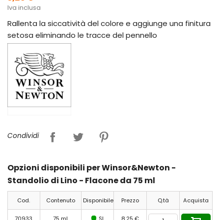
Iva inclusa
Rallenta la siccatività del colore e aggiunge una finitura
setosa eliminando le tracce del pennello
Condividi
Opzioni disponibili per Winsor&Newton -
Standolio di Lino - Flacone da 75 ml
Cod.
Contenuto
Disponibile
Prezzo
Q.tà
Acquista
70933
75 ml
SI
8,25 €