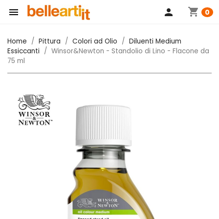
shopping_cart

person
0
Home
Pittura
Colori ad Olio
Diluenti Medium
Essiccanti
Winsor&Newton - Standolio di Lino - Flacone da
75 ml