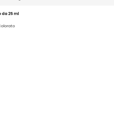
o da 25 ml
Colorato