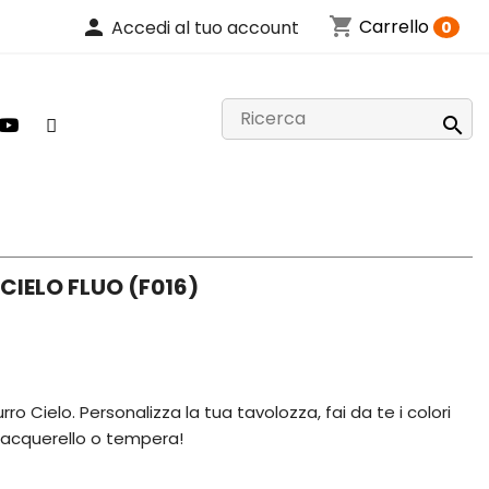
shopping_cart
person
Carrello
Accedi al tuo account
0

IELO FLUO (F016)
o Cielo. Personalizza la tua tavolozza, fai da te i colori
o, acquerello o tempera!