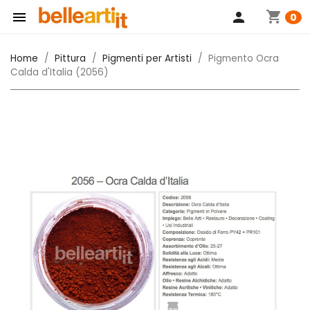
shopping_cart

person
0
Home
Pittura
Pigmenti per Artisti
Pigmento Ocra
Calda d'Italia (2056)