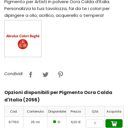
Pigmento per Artisti in polvere Ocra Calda d’Italia.
Personalizza la tua tavolozza, fai da te i colori per
dipingere a olio, acrilico, acquerello o tempera!
Condividi
Opzioni disponibili per Pigmento Ocra Calda
d'Italia (2056)
Cod.
Contenuto
Disponibile
Prezzo
Q.tà
Acquista
67760
25 ml
SI
4,20 €