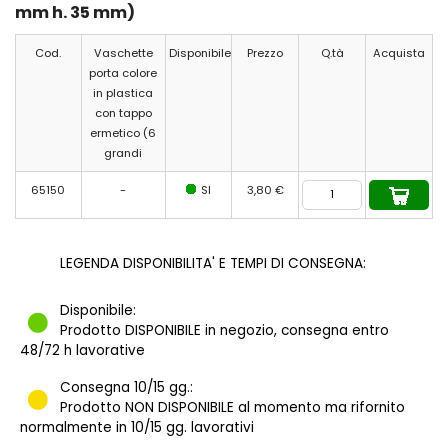
mm h. 35 mm)
Cod.
Vaschette
Disponibile
Prezzo
Q.tà
Acquista
porta colore
in plastica
con tappo
ermetico (6
grandi
65150
-
SI
3,80 €
LEGENDA DISPONIBILITA' E TEMPI DI CONSEGNA:
Disponibile:
Prodotto DISPONIBILE in negozio, consegna entro
48/72 h lavorative
Consegna 10/15 gg.:
Prodotto NON DISPONIBILE al momento ma rifornito
normalmente in 10/15 gg. lavorativi