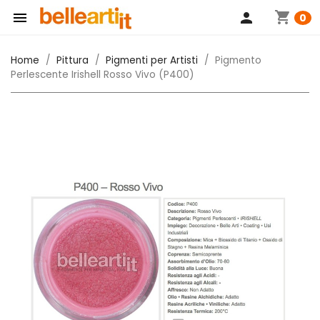
shopping_cart

person
0
Home
Pittura
Pigmenti per Artisti
Pigmento
Perlescente Irishell Rosso Vivo (P400)