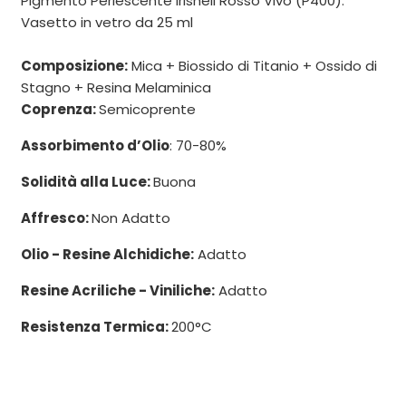
Pigmento Perlescente Irishell Rosso Vivo (P400).
Vasetto in vetro da 25 ml
Composizione:
Mica + Biossido di Titanio + Ossido di
Stagno + Resina Melaminica
Coprenza:
Semicoprente
Assorbimento d’Olio
: 70-80%
Solidità alla Luce:
Buona
Affresco:
Non Adatto
Olio - Resine Alchidiche:
Adatto
Resine Acriliche - Viniliche:
Adatto
Resistenza Termica:
200°C