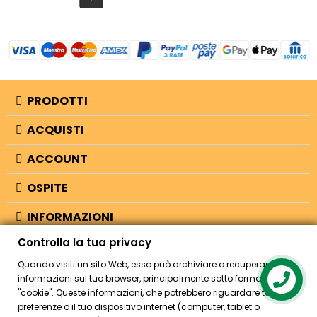
PRODOTTI
ACQUISTI
ACCOUNT
OSPITE
INFORMAZIONI
Controlla la tua privacy
NEGOZIO
Quando visiti un sito Web, esso può archiviare o recuperare
informazioni sul tuo browser, principalmente sotto forma di
Contact us
"cookie". Queste informazioni, che potrebbero riguardare te, le tue
© 2026 - Bellearti.it -
credits
preferenze o il tuo dispositivo internet (computer, tablet o