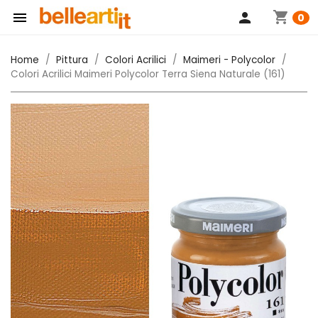
shopping_cart

person
0
Home
Pittura
Colori Acrilici
Maimeri - Polycolor
Colori Acrilici Maimeri Polycolor Terra Siena Naturale (161)