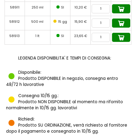
58911
250 ml
SI
10,20 €
58912
500 ml
15 gg
15,90 €
58913
1 lt
SI
23,65 €
LEGENDA DISPONIBILITA' E TEMPI DI CONSEGNA:
Disponibile:
Prodotto DISPONIBILE in negozio, consegna entro
48/72 h lavorative
Consegna 10/15 gg.:
Prodotto NON DISPONIBILE al momento ma rifornito
normalmente in 10/15 gg. lavorativi
Richiedi:
Prodotto SU ORDINAZIONE, verrà richiesto al fornitore
dopo il pagamento e consegnato in 10/15 gg.