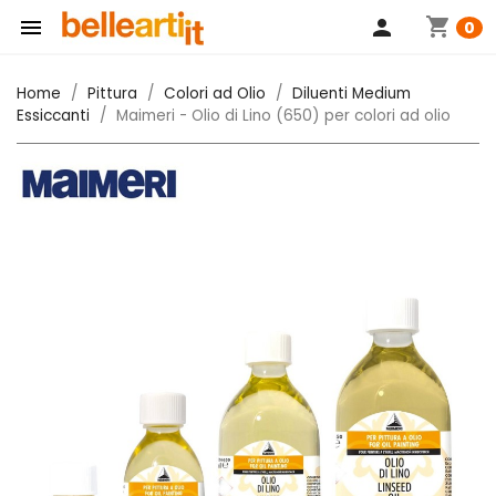
shopping_cart

person
0
Home
Pittura
Colori ad Olio
Diluenti Medium
Essiccanti
Maimeri - Olio di Lino (650) per colori ad olio