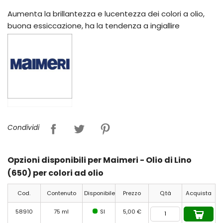
Aumenta la brillantezza e lucentezza dei colori a olio,
buona essiccazione, ha la tendenza a ingiallire
Condividi
Opzioni disponibili per Maimeri - Olio di Lino
(650) per colori ad olio
Cod.
Contenuto
Disponibile
Prezzo
Q.tà
Acquista
58910
75 ml
SI
5,00 €