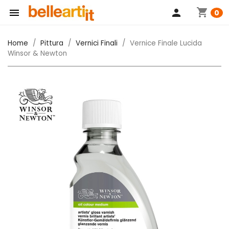
shopping_cart

person
0
Home
Pittura
Vernici Finali
Vernice Finale Lucida
Winsor & Newton