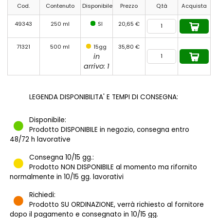
Cod.
Contenuto
Disponibile
Prezzo
Q.tà
Acquista
49343
250 ml
SI
20,65 €
71321
500 ml
15gg
35,80 €
in
arrivo: 1
LEGENDA DISPONIBILITA' E TEMPI DI CONSEGNA:
Disponibile:
Prodotto DISPONIBILE in negozio, consegna entro
48/72 h lavorative
Consegna 10/15 gg.:
Prodotto NON DISPONIBILE al momento ma rifornito
normalmente in 10/15 gg. lavorativi
Richiedi:
Prodotto SU ORDINAZIONE, verrà richiesto al fornitore
dopo il pagamento e consegnato in 10/15 gg.