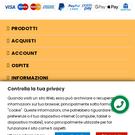
PRODOTTI
ACQUISTI
ACCOUNT
OSPITE
INFORMAZIONI
Controlla la tua privacy
NEGOZIO
Quando visiti un sito Web, esso può archiviare o recuperare
informazioni sul tuo browser, principalmente sotto forma di
"cookie". Queste informazioni, che potrebbero riguardare te, le tue
© 2026 - Bellearti.it -
credits
preferenze o il tuo dispositivo internet (computer, tablet o
dispositivo mobile), sono principalmente utilizzate per far
funzionare il sito come ti aspetti.