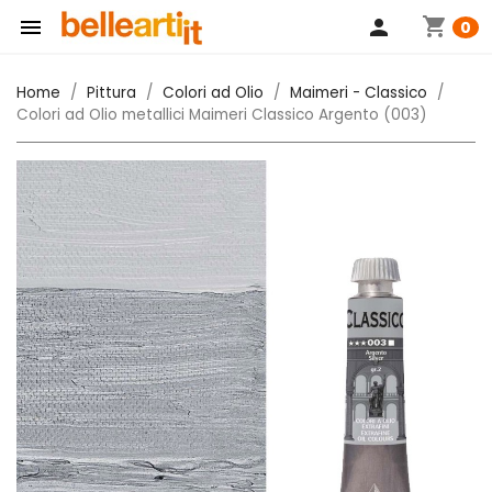
shopping_cart

person
0
Home
Pittura
Colori ad Olio
Maimeri - Classico
Colori ad Olio metallici Maimeri Classico Argento (003)