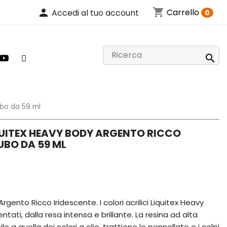
shopping_cart
person
Carrello
Accedi al tuo account
0

ubo da 59 ml
QUITEX HEAVY BODY ARGENTO RICCO
UBO DA 59 ML
rgento Ricco Iridescente. I colori acrilici Liquitex Heavy
ti, dalla resa intensa e brillante. La resina ad alta
le a quella dei colori a olio, trattiene le pennellate e i colpi