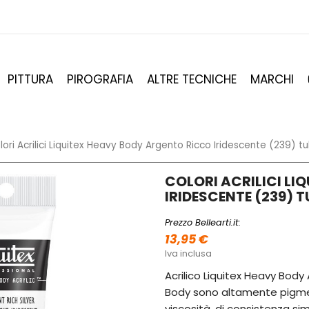
PITTURA
PIROGRAFIA
ALTRE TECNICHE
MARCHI
lori Acrilici Liquitex Heavy Body Argento Ricco Iridescente (239) t
COLORI ACRILICI LI
IRIDESCENTE (239) T
Prezzo Bellearti.it:
13,95 €
Iva inclusa
Acrilico Liquitex Heavy Body A
Body sono altamente pigmenta
viscosità, di consistenza simi