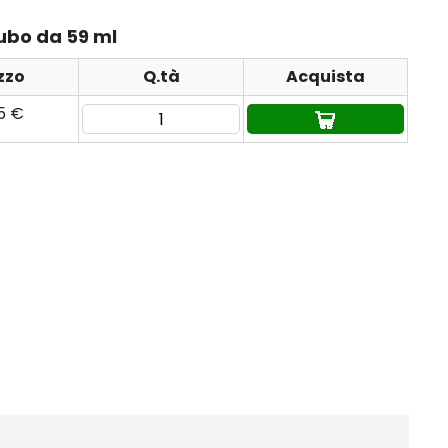
tubo da 59 ml
zzo
Q.tà
Acquista
95 €