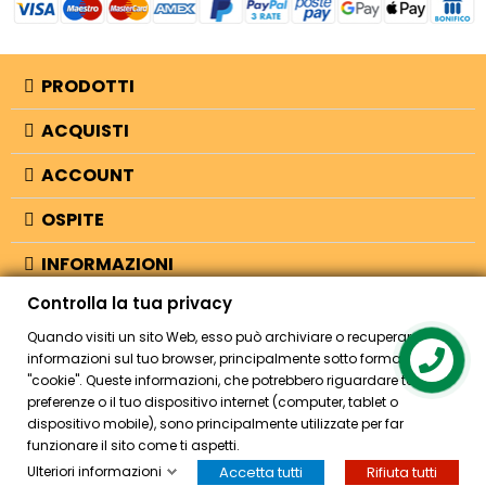
PRODOTTI
ACQUISTI
ACCOUNT
OSPITE
INFORMAZIONI
Controlla la tua privacy
NEGOZIO
Quando visiti un sito Web, esso può archiviare o recuperare
informazioni sul tuo browser, principalmente sotto forma di
Contact us
"cookie". Queste informazioni, che potrebbero riguardare te, le tue
© 2026 - Bellearti.it -
credits
preferenze o il tuo dispositivo internet (computer, tablet o
dispositivo mobile), sono principalmente utilizzate per far
funzionare il sito come ti aspetti.
Ulteriori informazioni
Accetta tutti
Rifiuta tutti
HOME
ACCOUNT
CASSA
CERCA