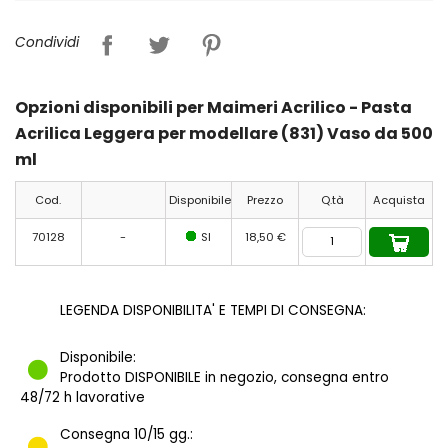
Condividi
Opzioni disponibili per Maimeri Acrilico - Pasta
Acrilica Leggera per modellare (831) Vaso da 500
ml
Cod.
Disponibile
Prezzo
Q.tà
Acquista
70128
-
SI
18,50 €
LEGENDA DISPONIBILITA' E TEMPI DI CONSEGNA:
Disponibile:
Prodotto DISPONIBILE in negozio, consegna entro
48/72 h lavorative
Consegna 10/15 gg.: