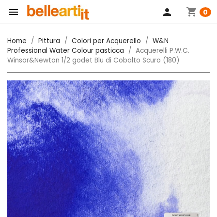
shopping_cart

person
0
Home
Pittura
Colori per Acquerello
W&N
Professional Water Colour pasticca
Acquerelli P.W.C.
Winsor&Newton 1/2 godet Blu di Cobalto Scuro (180)