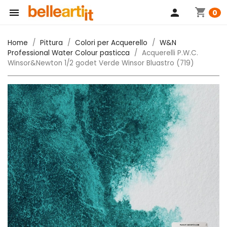
shopping_cart

person
0
Home
Pittura
Colori per Acquerello
W&N
Professional Water Colour pasticca
Acquerelli P.W.C.
Winsor&Newton 1/2 godet Verde Winsor Bluastro (719)