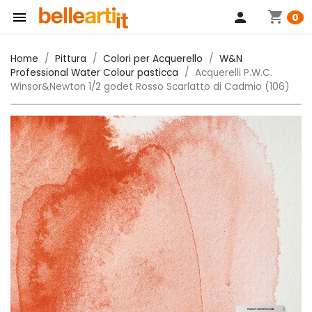
shopping_cart

person
0
Home
Pittura
Colori per Acquerello
W&N
Professional Water Colour pasticca
Acquerelli P.W.C.
Winsor&Newton 1/2 godet Rosso Scarlatto di Cadmio (106)