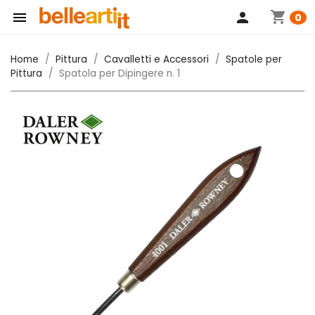
shopping_cart

person
0
Home
Pittura
Cavalletti e Accessori
Spatole per
Pittura
Spatola per Dipingere n. 1