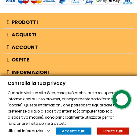
PRODOTTI
ACQUISTI
ACCOUNT
OSPITE
INFORMAZIONI
Controlla la tua privacy
NEGOZIO
Quando visiti un sito Web, esso può archiviare o recuperare
informazioni sul tuo browser, principalmente sotto forma di
"cookie". Queste informazioni, che potrebbero riguardare te, le tue
© 2026 - Bellearti.it -
credits
preferenze o il tuo dispositivo internet (computer, tablet o
dispositivo mobile), sono principalmente utilizzate per far
funzionare il sito come ti aspetti.
Ulteriori informazioni
Accetta tutti
Rifiuta tutti
HOME
ACCOUNT
CASSA
CERCA