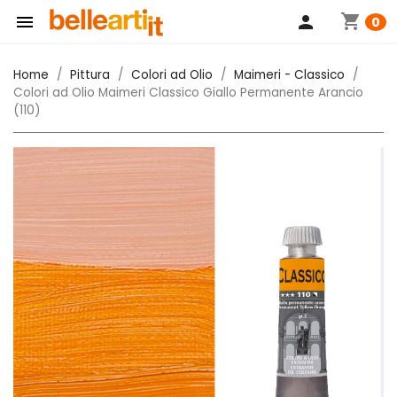
shopping_cart

person
0
Home
Pittura
Colori ad Olio
Maimeri - Classico
Colori ad Olio Maimeri Classico Giallo Permanente Arancio
(110)