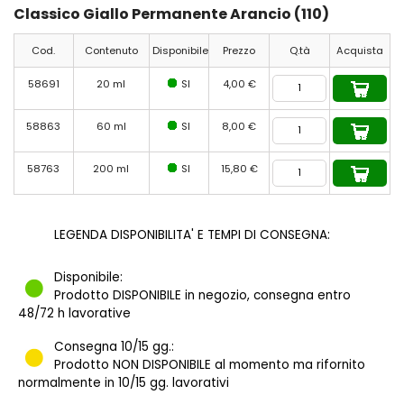
Classico Giallo Permanente Arancio (110)
Cod.
Contenuto
Disponibile
Prezzo
Q.tà
Acquista
58691
20 ml
SI
4,00 €
58863
60 ml
SI
8,00 €
58763
200 ml
SI
15,80 €
LEGENDA DISPONIBILITA' E TEMPI DI CONSEGNA:
Disponibile:
Prodotto DISPONIBILE in negozio, consegna entro
48/72 h lavorative
Consegna 10/15 gg.:
Prodotto NON DISPONIBILE al momento ma rifornito
normalmente in 10/15 gg. lavorativi