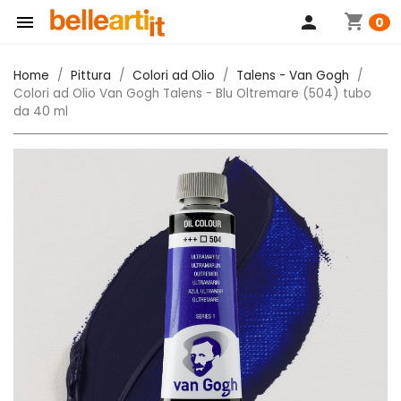
shopping_cart

person
0
Home
Pittura
Colori ad Olio
Talens - Van Gogh
Colori ad Olio Van Gogh Talens - Blu Oltremare (504) tubo
da 40 ml