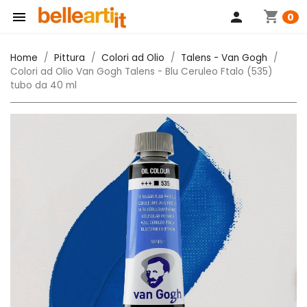
shopping_cart

person
0
Home
Pittura
Colori ad Olio
Talens - Van Gogh
Colori ad Olio Van Gogh Talens - Blu Ceruleo Ftalo (535)
tubo da 40 ml