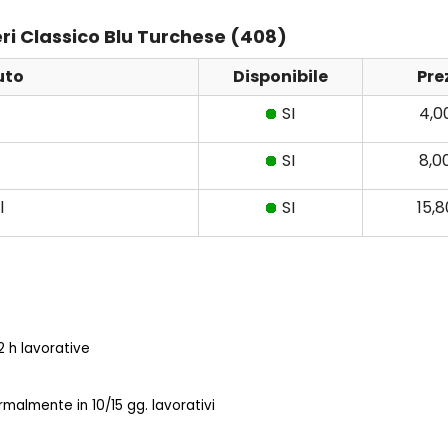
eri Classico Blu Turchese (408)
uto
Disponibile
Pre
SI
4,0
SI
8,0
l
SI
15,
 h lavorative
almente in 10/15 gg. lavorativi