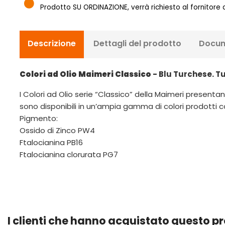
Prodotto SU ORDINAZIONE, verrà richiesto al fornitore
Descrizione
Dettagli del prodotto
Docum
Colori ad Olio Maimeri Classico
- Blu Turchese. Tu
I Colori ad Olio serie “Classico” della Maimeri presentano
sono disponibili in un’ampia gamma di colori prodotti co
Pigmento:
Ossido di Zinco PW4
Ftalocianina PB16
Ftalocianina clorurata PG7
I clienti che hanno acquistato questo 