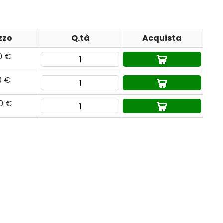
zzo
Q.tà
Acquista
0 €
0 €
80 €