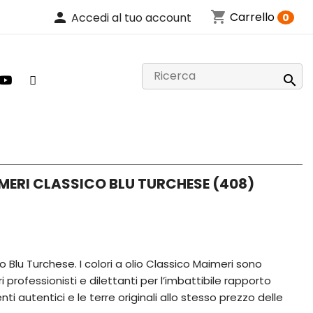
shopping_cart
person
Carrello
Accedi al tuo account
0

MERI CLASSICO BLU TURCHESE (408)
o Blu Turchese. I colori a olio Classico Maimeri sono
ri professionisti e dilettanti per l’imbattibile rapporto
ti autentici e le terre originali allo stesso prezzo delle