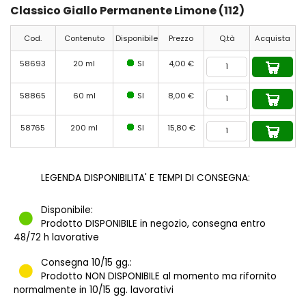
Classico Giallo Permanente Limone (112)
Cod.
Contenuto
Disponibile
Prezzo
Q.tà
Acquista
58693
20 ml
SI
4,00 €
58865
60 ml
SI
8,00 €
58765
200 ml
SI
15,80 €
LEGENDA DISPONIBILITA' E TEMPI DI CONSEGNA:
Disponibile:
Prodotto DISPONIBILE in negozio, consegna entro
48/72 h lavorative
Consegna 10/15 gg.:
Prodotto NON DISPONIBILE al momento ma rifornito
normalmente in 10/15 gg. lavorativi