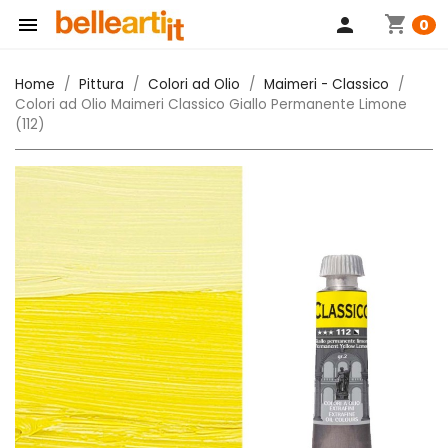
shopping_cart

person
0
Home
Pittura
Colori ad Olio
Maimeri - Classico
Colori ad Olio Maimeri Classico Giallo Permanente Limone
(112)