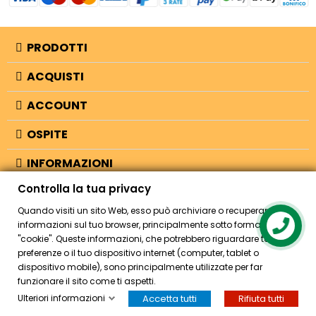
PRODOTTI
ACQUISTI
ACCOUNT
OSPITE
INFORMAZIONI
Controlla la tua privacy
NEGOZIO
Quando visiti un sito Web, esso può archiviare o recuperare
informazioni sul tuo browser, principalmente sotto forma di
Contact us
"cookie". Queste informazioni, che potrebbero riguardare te, le tue
© 2026 - Bellearti.it -
credits
preferenze o il tuo dispositivo internet (computer, tablet o
dispositivo mobile), sono principalmente utilizzate per far
funzionare il sito come ti aspetti.
Ulteriori informazioni
Accetta tutti
Rifiuta tutti
HOME
ACCOUNT
CASSA
CERCA