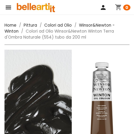
shopping_cart

person
0
Home
Pittura
Colori ad Olio
Winsor&Newton -
Winton
Colori ad Olio Winsor&Newton Winton Terra
d'Ombra Naturale (554) tubo da 200 ml