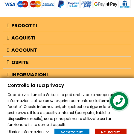
PRODOTTI
ACQUISTI
ACCOUNT
OSPITE
INFORMAZIONI
Controlla la tua privacy
NEGOZIO
Quando visiti un sito Web, esso può archiviare o recuperare
informazioni sul tuo browser, principalmente sotto forma di
Contact us
"cookie". Queste informazioni, che potrebbero riguardare te, le tue
© 2026 - Bellearti.it -
credits
preferenze o il tuo dispositivo internet (computer, tablet o
dispositivo mobile), sono principalmente utilizzate per far
funzionare il sito come ti aspetti.
Ulteriori informazioni
Accetta tutti
Rifiuta tutti
HOME
ACCOUNT
CASSA
CERCA