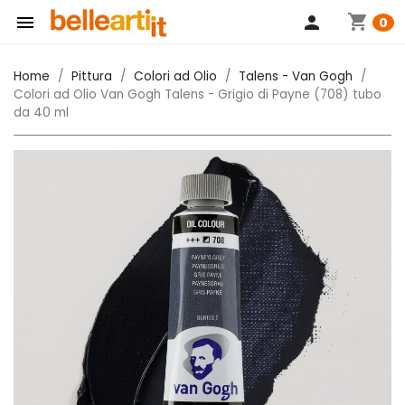
shopping_cart

person
0
Home
Pittura
Colori ad Olio
Talens - Van Gogh
Colori ad Olio Van Gogh Talens - Grigio di Payne (708) tubo
da 40 ml