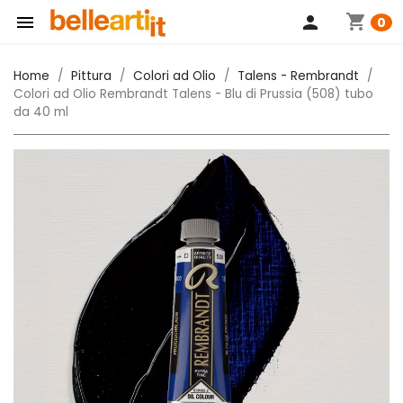
shopping_cart

person
0
Home
Pittura
Colori ad Olio
Talens - Rembrandt
Colori ad Olio Rembrandt Talens - Blu di Prussia (508) tubo
da 40 ml