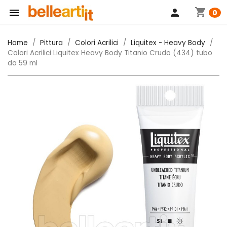
shopping_cart

person
0
Home
Pittura
Colori Acrilici
Liquitex - Heavy Body
Colori Acrilici Liquitex Heavy Body Titanio Crudo (434) tubo
da 59 ml