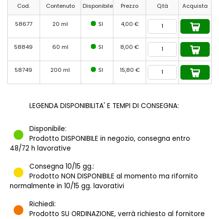
Cod.
Contenuto
Disponibile
Prezzo
Q.tà
Acquista
58677
20 ml
SI
4,00 €
58849
60 ml
SI
8,00 €
58749
200 ml
SI
15,80 €
LEGENDA DISPONIBILITA' E TEMPI DI CONSEGNA:
Disponibile:
Prodotto DISPONIBILE in negozio, consegna entro
48/72 h lavorative
Consegna 10/15 gg.:
Prodotto NON DISPONIBILE al momento ma rifornito
normalmente in 10/15 gg. lavorativi
Richiedi:
Prodotto SU ORDINAZIONE, verrà richiesto al fornitore