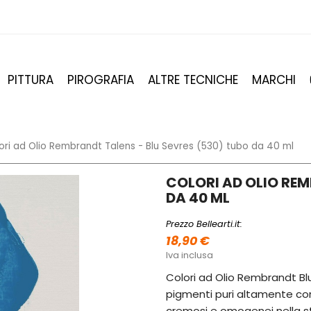
PITTURA
PIROGRAFIA
ALTRE TECNICHE
MARCHI
ori ad Olio Rembrandt Talens - Blu Sevres (530) tubo da 40 ml
COLORI AD OLIO REM
DA 40 ML
Prezzo Bellearti.it:
18,90 €
Iva inclusa
Colori ad Olio Rembrandt Blu
pigmenti puri altamente con
cremosi e omogenei nella ste