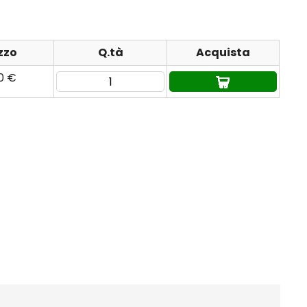
zzo
Q.tà
Acquista
90 €