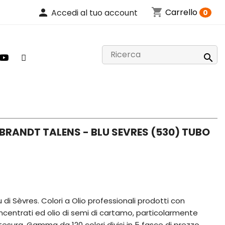
shopping_cart
person
Carrello
Accedi al tuo account
0

BRANDT TALENS - BLU SEVRES (530) TUBO
 di Sèvres. Colori a Olio professionali prodotti con
centrati ed olio di semi di cartamo, particolarmente
sura. Gamma da 120 colori divisi in 5 fasce di prezzo.