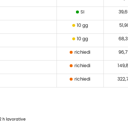
SI
39,
10 gg
51,
10 gg
68,
richiedi
96,
richiedi
149,
richiedi
322,
 h lavorative