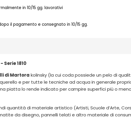
almente in 10/15 gg. lavorativi
 dopo il pagamento e consegnato in 10/15 gg.
 - Serie 1810
li di Martora
kolinsky (la cui coda possiede un pelo di quali
acquerello e per tutte le tecniche ad acqua in generale proprio
forma piatta lo rende indicato per campire superfici più o m
di quantità di materiale artistico (Artisti, Scuole d’Arte, C
, matite da disegno, pannelli telati e altro materiale di con