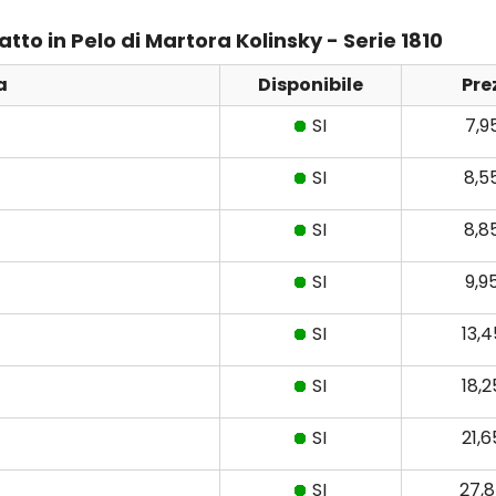
iatto in Pelo di Martora Kolinsky - Serie 1810
a
Disponibile
Pre
SI
7,9
SI
8,5
SI
8,8
SI
9,9
SI
13,
SI
18,
SI
21,
SI
27,