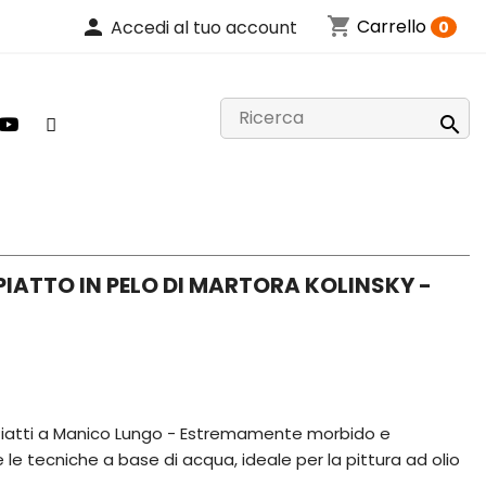
shopping_cart
person
Carrello
Accedi al tuo account
0

 PIATTO IN PELO DI MARTORA KOLINSKY -
y Piatti a Manico Lungo - Estremamente morbido e
 le tecniche a base di acqua, ideale per la pittura ad olio