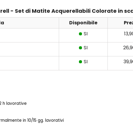
ll - Set di Matite Acquerellabili Colorate in sc
da
Disponibile
Pre
SI
13,
SI
26,
SI
39,
 h lavorative
almente in 10/15 gg. lavorativi