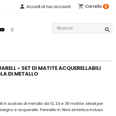
shopping_cart
person
Carrello
Accedi al tuo account
0

RELL - SET DI MATITE ACQUERELLABILI
LA DI METALLO
i in scatola di metallo da 12, 24 e 36 matite. Ideali per
segno e acquerello. Pennello in fibra sintetica incluso.