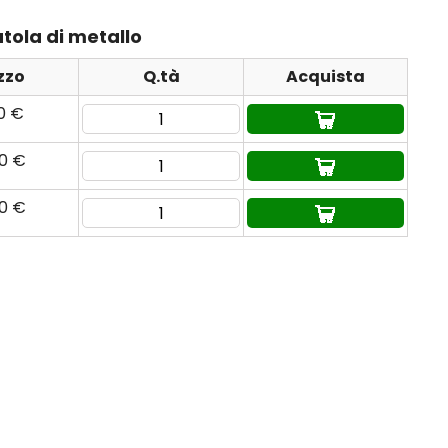
atola di metallo
zzo
Q.tà
Acquista
90 €
90 €
90 €