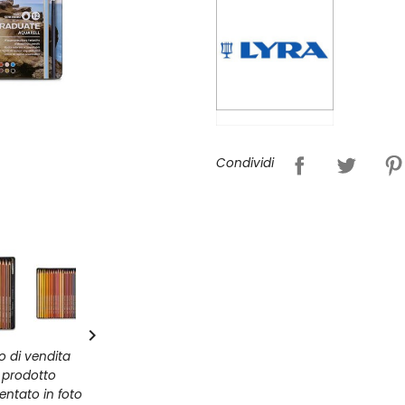
Condividi

zo di vendita
l prodotto
entato in foto