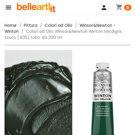
shopping_cart

person
0
Home
Pittura
Colori ad Olio
Winsor&Newton -
Winton
Colori ad Olio Winsor&Newton Winton Verdigris
Scuro (405) tubo da 200 ml