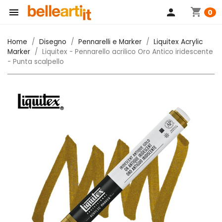
shopping_cart

person
0
Home
Disegno
Pennarelli e Marker
Liquitex Acrylic
Marker
Liquitex - Pennarello acrilico Oro Antico iridescente
- Punta scalpello