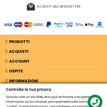
ISCRIVITI alla NEWSLETTER
PRODOTTI
ACQUISTI
ACCOUNT
OSPITE
INFORMAZIONI
Controlla la tua privacy
NEGOZIO
Quando visiti un sito Web, esso può archiviare o recuperare
informazioni sul tuo browser, principalmente sotto forma di
Contact us
"cookie". Queste informazioni, che potrebbero riguardare te, le tue