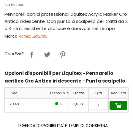
Iva inclusa
Pennarelli acrilici professionali Liquitex Acrylic Marker Oro
Antico iridescente. Con punta a scalpello per tratti da 2
a 4 mm, resistente alla luce e durevole nel tempo
Marca
Acrilici Liquitex
Condividi
Opzioni disponibili per Liquitex - Pennarello
acrilico Oro Antico iridescente - Punta scalpello
Cod.
Disponibile
Prezzo
Q.tà
Acquista
71448
-
SI
5,00 €
LEGENDA DISPONIBILITA' E TEMPI DI CONSEGNA: