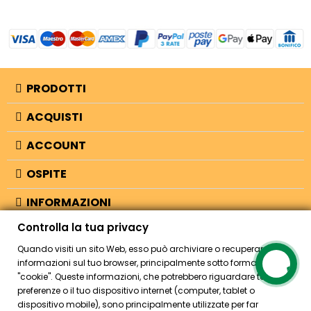
PRODOTTI
ACQUISTI
ACCOUNT
OSPITE
INFORMAZIONI
Controlla la tua privacy
NEGOZIO
Quando visiti un sito Web, esso può archiviare o recuperare
informazioni sul tuo browser, principalmente sotto forma di
"cookie". Queste informazioni, che potrebbero riguardare te, le tue
© 2026 - Bellearti.it -
credits
preferenze o il tuo dispositivo internet (computer, tablet o
dispositivo mobile), sono principalmente utilizzate per far