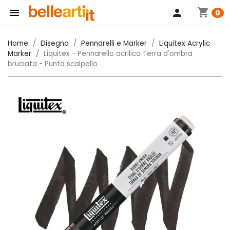
shopping_cart

person
0
Home
Disegno
Pennarelli e Marker
Liquitex Acrylic
Marker
Liquitex - Pennarello acrilico Terra d'ombra
bruciata - Punta scalpello