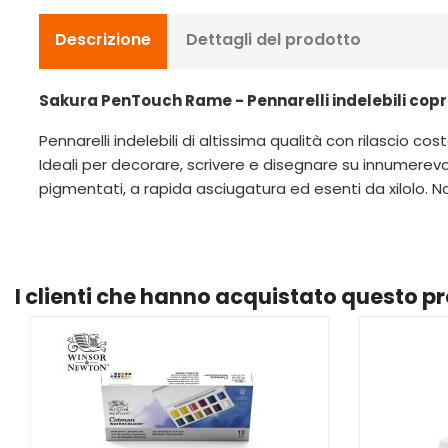
Descrizione
Dettagli del prodotto
Sakura PenTouch Rame - Pennarelli indelebili copren
Pennarelli indelebili di altissima qualità con rilascio co
Ideali per decorare, scrivere e disegnare su innumerevo
pigmentati, a rapida asciugatura ed esenti da xilolo. N
I clienti che hanno acquistato questo 