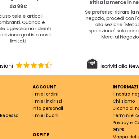
Ritira la merce in n
da 99€
Se preferisci ritirare la
cluso tele e articoli
negozio, procedi con l'
ombranti. Quando è
alla sezione "Metod
ile agevoliamo i clienti
spedizione" seleziona 
edizione gratis o costi
Merci al Negozio
limitati.
ACCOUNT
INFORMAZI
I miei ordini
Il nostro ne
I miei indirizzi
Chi siamo
Info personali
Dicono di n
 Recesso
I miei buoni
Termini e c
Privacy e C
GDPR
OSPITE
Mappa del s