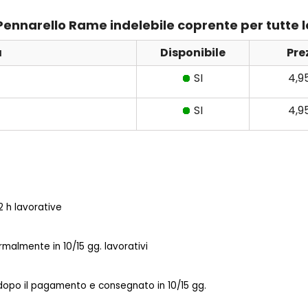
Pennarello Rame indelebile coprente per tutte l
a
Disponibile
Pre
SI
4,9
SI
4,9
 h lavorative
almente in 10/15 gg. lavorativi
 dopo il pagamento e consegnato in 10/15 gg.