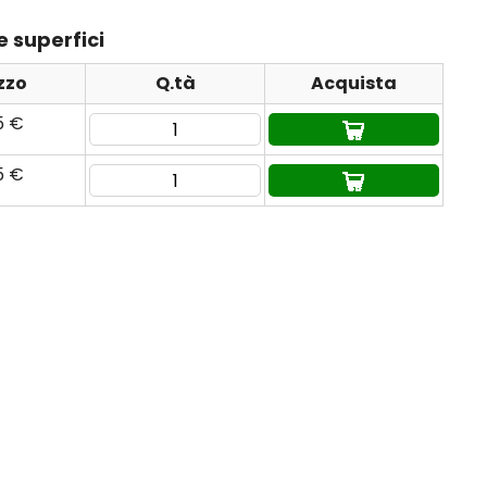
e superfici
zzo
Q.tà
Acquista
5 €
5 €