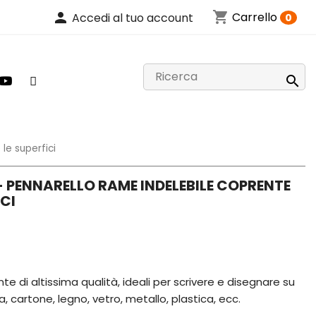
shopping_cart
person
Carrello
Accedi al tuo account
0

le superfici
 PENNARELLO RAME INDELEBILE COPRENTE
ICI
e di altissima qualità, ideali per scrivere e disegnare su
, cartone, legno, vetro, metallo, plastica, ecc.