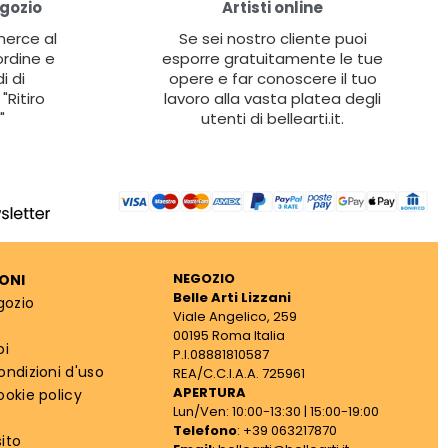
egozio
Artisti online
 merce al
Se sei nostro cliente puoi
ordine e
esporre gratuitamente le tue
i di
opere e far conoscere il tuo
"Ritiro
lavoro alla vasta platea degli
"
utenti di bellearti.it.
NEGOZIO
ONI
Belle Arti Lizzani
gozio
Viale Angelico, 259
00195 Roma Italia
oi
P.I.08881810587
ondizioni d'uso
REA/C.C.I.A.A. 725961
APERTURA
ookie policy
Lun/Ven: 10:00-13:30 | 15:00-19:00
Telefono
: +39 063217870
ito