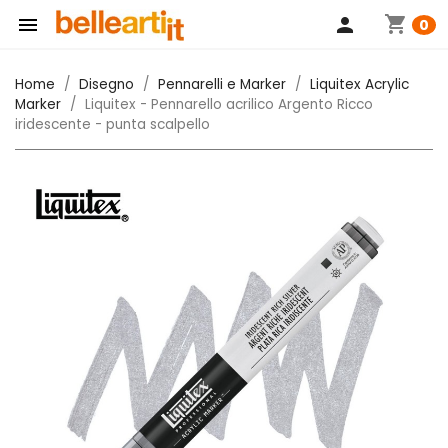
shopping_cart

person
0
Home
Disegno
Pennarelli e Marker
Liquitex Acrylic
Marker
Liquitex - Pennarello acrilico Argento Ricco
iridescente - punta scalpello