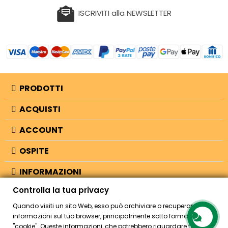
ISCRIVITI alla NEWSLETTER
PRODOTTI
ACQUISTI
ACCOUNT
OSPITE
INFORMAZIONI
Controlla la tua privacy
NEGOZIO
Quando visiti un sito Web, esso può archiviare o recuperare
informazioni sul tuo browser, principalmente sotto forma di
"cookie". Queste informazioni, che potrebbero riguardare te, le tue