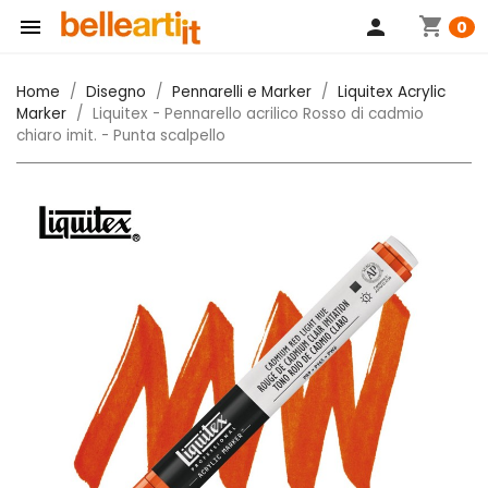
shopping_cart

person
0
Home
Disegno
Pennarelli e Marker
Liquitex Acrylic
Marker
Liquitex - Pennarello acrilico Rosso di cadmio
chiaro imit. - Punta scalpello