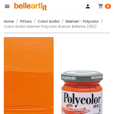
shopping_cart

person
0
Home
Pittura
Colori Acrilici
Maimeri - Polycolor
Colori Acrilici Maimeri Polycolor Arancio Brillante (052)