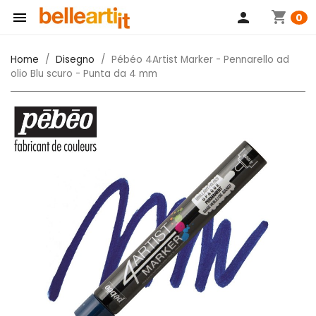
shopping_cart

person
0
Home
Disegno
Pébéo 4Artist Marker - Pennarello ad
olio Blu scuro - Punta da 4 mm