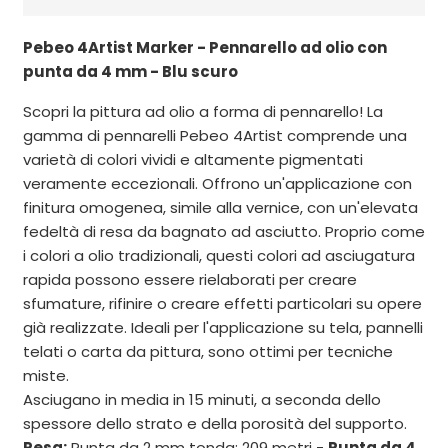
Pebeo 4Artist Marker - Pennarello ad olio con
punta da 4 mm - Blu scuro
Scopri la pittura ad olio a forma di pennarello! La
gamma di pennarelli Pebeo 4Artist comprende una
varietà di colori vividi e altamente pigmentati
veramente eccezionali. Offrono un'applicazione con
finitura omogenea, simile alla vernice, con un'elevata
fedeltà di resa da bagnato ad asciutto. Proprio come
i colori a olio tradizionali, questi colori ad asciugatura
rapida possono essere rielaborati per creare
sfumature, rifinire o creare effetti particolari su opere
già realizzate. Ideali per l'applicazione su tela, pannelli
telati o carta da pittura, sono ottimi per tecniche
miste.
Asciugano in media in 15 minuti, a seconda dello
spessore dello strato e della porosità del supporto.
Resa:
Punta da 2 mm tonda: 209 metri -
Punta da 4