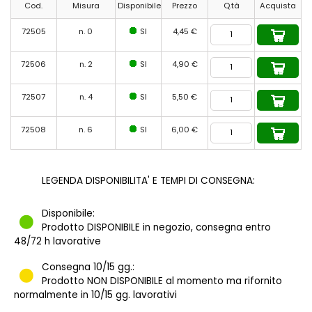
Cod.
Misura
Disponibile
Prezzo
Q.tà
Acquista
72505
n. 0
SI
4,45 €
72506
n. 2
SI
4,90 €
72507
n. 4
SI
5,50 €
72508
n. 6
SI
6,00 €
LEGENDA DISPONIBILITA' E TEMPI DI CONSEGNA:
Disponibile:
Prodotto DISPONIBILE in negozio, consegna entro
48/72 h lavorative
Consegna 10/15 gg.:
Prodotto NON DISPONIBILE al momento ma rifornito
normalmente in 10/15 gg. lavorativi