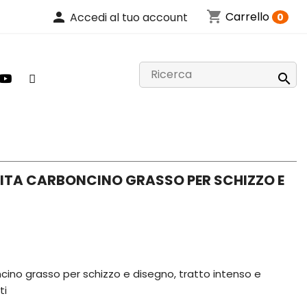
shopping_cart
person
Carrello
Accedi al tuo account
0

ITA CARBONCINO GRASSO PER SCHIZZO E
ino grasso per schizzo e disegno, tratto intenso e
ti