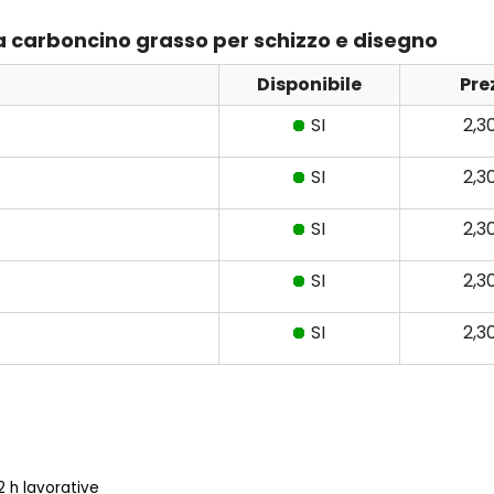
ta carboncino grasso per schizzo e disegno
Disponibile
Pre
SI
2,3
SI
2,3
SI
2,3
SI
2,3
SI
2,3
 h lavorative