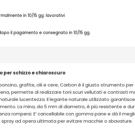
almente in 10/15 gg. lavorativi
 dopo il pagamento e consegnato in 10/15 gg.
 per schizzo e chiaroscuro
ncino, grafite, olii e cere, Carbon è il giusto strumento per 
iena, permette di realizzare toni scuri vellutati e contrasti 
turale lucentezza. Il legante naturale utilizzato garantisce
mento. La mina, da 5 mm di diametro, è più resistente e dur
nza rompersi. E’ cancellabile con gomma pane e dà il meglio 
sativo spray ad opera ultimata per evitare macchie o sbavature.