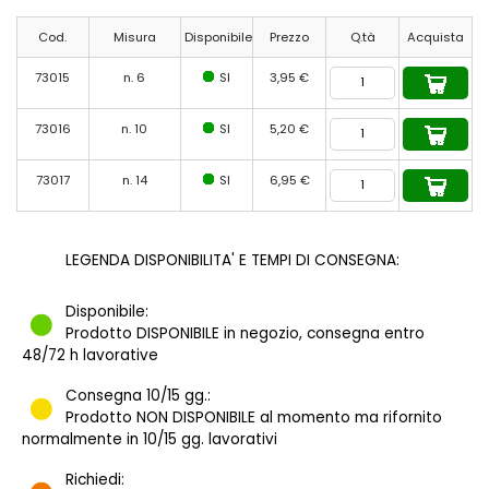
Cod.
Misura
Disponibile
Prezzo
Q.tà
Acquista
73015
n. 6
SI
3,95 €
73016
n. 10
SI
5,20 €
73017
n. 14
SI
6,95 €
LEGENDA DISPONIBILITA' E TEMPI DI CONSEGNA:
Disponibile:
Prodotto DISPONIBILE in negozio, consegna entro
48/72 h lavorative
Consegna 10/15 gg.:
Prodotto NON DISPONIBILE al momento ma rifornito
normalmente in 10/15 gg. lavorativi
Richiedi: