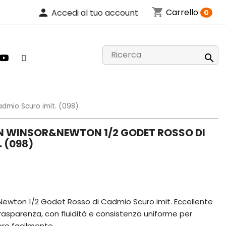
shopping_cart
person
Carrello
Accedi al tuo account
0

dmio Scuro imit. (098)
N WINSOR&NEWTON 1/2 GODET ROSSO DI
 (098)
ewton 1/2 Godet Rosso di Cadmio Scuro imit. Eccellente
asparenza, con fluidità e consistenza uniforme per
ore facilmente