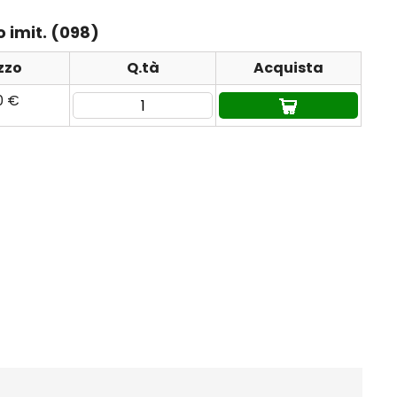
 imit. (098)
zzo
Q.tà
Acquista
0 €