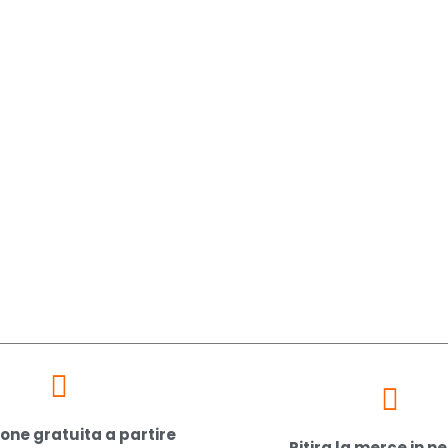
one gratuita a partire
Ritira la merce in n