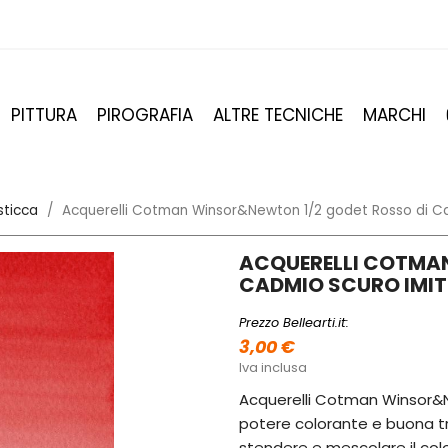
PITTURA
PIROGRAFIA
ALTRE TECNICHE
MARCHI
ticca
Acquerelli Cotman Winsor&Newton 1/2 godet Rosso di Ca
ACQUERELLI COTMA
CADMIO SCURO IMIT.
Prezzo Bellearti.it:
3,00 €
Iva inclusa
Acquerelli Cotman Winsor&N
potere colorante e buona tr
stendere e mescolare il col