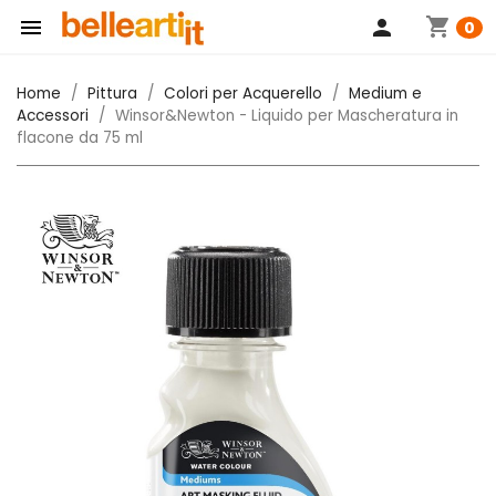
shopping_cart

person
0
Home
Pittura
Colori per Acquerello
Medium e
Accessori
Winsor&Newton - Liquido per Mascheratura in
flacone da 75 ml